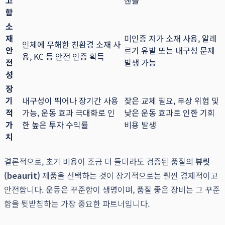
고
핸들
함
소
재
미인증 저가 소재 사용, 알레
인체에 무해한 친환경 소재 사
안
르기 유발 또는 내구성 문제
용, KC 등 안전 인증 획득
전
발생 가능
성
장
기
내구성이 뛰어나 장기간 사용
잦은 교체 필요, 부상 위험 및
적
가능, 운동 효과 극대화로 인
낮은 운동 효과로 인한 기회
가
한 높은 투자 수익률
비용 발생
치
결론적으로, 초기 비용이 조금 더 들더라도 검증된 품질의
뷰릿
(beaurit)
제품을 선택하는 것이 장기적으로는 훨씬 경제적이고
안전합니다. 운동은 꾸준함이 생명이며, 품질 좋은 장비는 그 꾸준
함을 뒷받침하는 가장 중요한 파트너입니다.