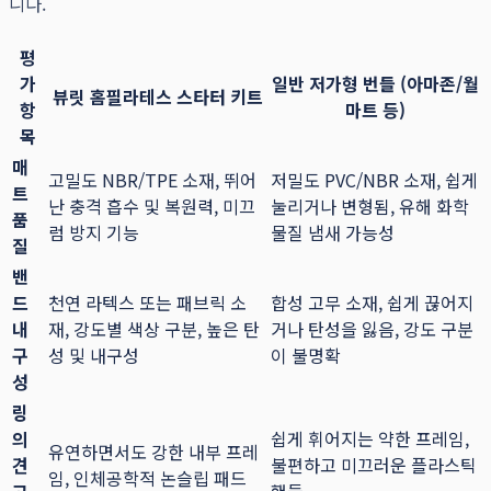
니다.
평
가
일반 저가형 번들 (아마존/월
뷰릿 홈필라테스 스타터 키트
항
마트 등)
목
매
고밀도 NBR/TPE 소재, 뛰어
저밀도 PVC/NBR 소재, 쉽게
트
난 충격 흡수 및 복원력, 미끄
눌리거나 변형됨, 유해 화학
품
럼 방지 기능
물질 냄새 가능성
질
밴
드
천연 라텍스 또는 패브릭 소
합성 고무 소재, 쉽게 끊어지
내
재, 강도별 색상 구분, 높은 탄
거나 탄성을 잃음, 강도 구분
구
성 및 내구성
이 불명확
성
링
의
쉽게 휘어지는 약한 프레임,
유연하면서도 강한 내부 프레
견
불편하고 미끄러운 플라스틱
임, 인체공학적 논슬립 패드