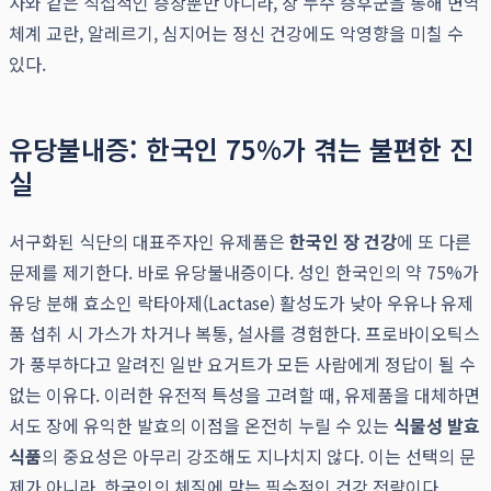
사와 같은 직접적인 증상뿐만 아니라, 장 누수 증후군을 통해 면역
체계 교란, 알레르기, 심지어는 정신 건강에도 악영향을 미칠 수
있다.
유당불내증: 한국인 75%가 겪는 불편한 진
실
서구화된 식단의 대표주자인 유제품은
한국인 장 건강
에 또 다른
문제를 제기한다. 바로 유당불내증이다. 성인 한국인의 약 75%가
유당 분해 효소인 락타아제(Lactase) 활성도가 낮아 우유나 유제
품 섭취 시 가스가 차거나 복통, 설사를 경험한다. 프로바이오틱스
가 풍부하다고 알려진 일반 요거트가 모든 사람에게 정답이 될 수
없는 이유다. 이러한 유전적 특성을 고려할 때, 유제품을 대체하면
서도 장에 유익한 발효의 이점을 온전히 누릴 수 있는
식물성 발효
식품
의 중요성은 아무리 강조해도 지나치지 않다. 이는 선택의 문
제가 아니라, 한국인의 체질에 맞는 필수적인 건강 전략이다.