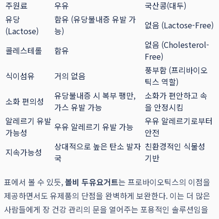
주원료
우유
국산콩(대두)
유당
함유 (유당불내증 유발 가
없음 (Lactose-Free)
(Lactose)
능)
없음 (Cholesterol-
콜레스테롤
함유
Free)
풍부함 (프리바이오
식이섬유
거의 없음
틱스 역할)
유당불내증 시 복부 팽만,
소화가 편안하고 속
소화 편의성
가스 유발 가능
을 안정시킴
알레르기 유발
우유 알레르기로부터
우유 알레르기 유발 가능
가능성
안전
상대적으로 높은 탄소 발자
친환경적인 식물성
지속가능성
국
기반
표에서 볼 수 있듯,
볼비 두유요거트
는 프로바이오틱스의 이점을
제공하면서도 유제품의 단점을 완벽하게 보완한다. 이는 더 많은
사람들에게 장 건강 관리의 문을 열어주는 포용적인 솔루션임을