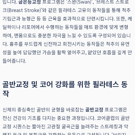
입니다.
굽은등교정
프로그램은 '스완(Swan)', '브레스트 스트로
크(Breast Stroke)'와 같은 필라테스 고유의 동작들을 통해 척추
기립근과 능형근 등 등 근육을 효과적으로 단련시킵니다. 또한, 캐
딜락이나 리포머에서 수행하는 동작들을 매트 환경에 맞게 변형
하여, 맨몸으로도 충분한 자극을 느낄 수 있도록 구성되어 있습니
다. 흉추를 부드럽게 신전하고 회전시키는 동작들은 척추의 유연
성을 높여 답답했던 가슴을 활짝 열어주고, 얕았던 호흡을 깊게 만
들어줍니다.
골반교정 및 코어 강화를 위한 필라테스 동
작
신체의 중심축인 골반의 균형을 바로잡는
골반교정
프로그램은
전신 건강의 기초를 다지는 중요한 과정입니다. 코어클럽의 골반
교정 시퀀스는 짧아진 고관절 굴곡근을 늘려주는 스트레칭과 약
해진 둔근 및 복횡근을 강화하는 운동으로 구성됩니다. '브릿지