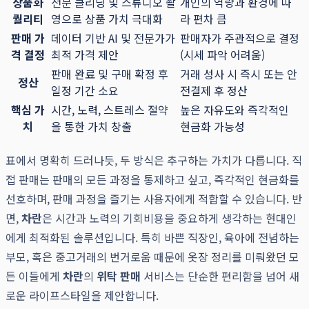
상품화
전문 클리닝 및 스튜디오 촬
개인의 역량과 환경에 따
퀄리티
영으로 상품 가치 극대화
라 편차 큼
판매 가
데이터 기반 AI 및 전문가가
판매자가 주관적으로 결정
격 결정
최적 가격 제안
(시세 파악 어려움)
판매 완료 및 구매 확정 후
거래 성사 시 즉시 또는 안
정산
일정 기간 소요
전결제 후 정산
핵심 가
시간, 노력, 스트레스 절약
높은 자유도와 즉각적인
치
을 통한 가치 창출
현금화 가능성
표에서 명확히 드러나듯, 두 방식은 추구하는 가치가 다릅니다. 직
접 판매는 판매의 모든 과정을 통제하고 싶고, 즉각적인 현금화를
선호하며, 판매 과정을 즐기는 사용자에게 적합할 수 있습니다. 반
면,
차란
은 시간과 노력의 기회비용을 중요하게 생각하는 현대인
에게 최적화된 솔루션입니다. 특히 바쁜 직장인, 육아에 전념하는
부모, 혹은 중고거래의 번거로움 때문에 옷장 정리를 미뤄왔던 모
든 이들에게
차란
의
위탁 판매
서비스는 단순한 편리함을 넘어 새
로운 라이프스타일을 제안합니다.