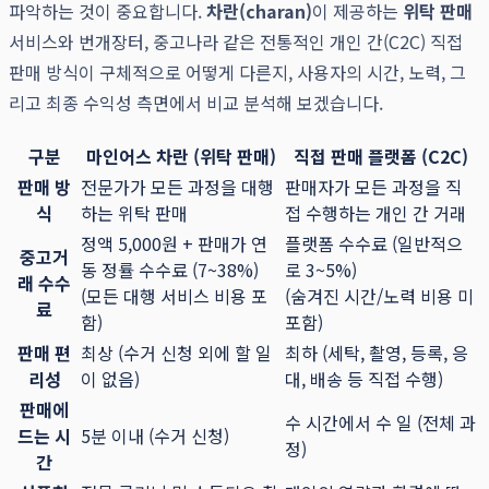
파악하는 것이 중요합니다.
차란(charan)
이 제공하는
위탁 판매
서비스와 번개장터, 중고나라 같은 전통적인 개인 간(C2C) 직접
판매 방식이 구체적으로 어떻게 다른지, 사용자의 시간, 노력, 그
리고 최종 수익성 측면에서 비교 분석해 보겠습니다.
구분
마인어스 차란 (위탁 판매)
직접 판매 플랫폼 (C2C)
판매 방
전문가가 모든 과정을 대행
판매자가 모든 과정을 직
식
하는 위탁 판매
접 수행하는 개인 간 거래
정액 5,000원 + 판매가 연
플랫폼 수수료 (일반적으
중고거
동 정률 수수료 (7~38%)
로 3~5%)
래 수수
(모든 대행 서비스 비용 포
(숨겨진 시간/노력 비용 미
료
함)
포함)
판매 편
최상 (수거 신청 외에 할 일
최하 (세탁, 촬영, 등록, 응
리성
이 없음)
대, 배송 등 직접 수행)
판매에
수 시간에서 수 일 (전체 과
드는 시
5분 이내 (수거 신청)
정)
간