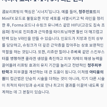
콤보리프팅의 핵심은 '시너지'입니다. 예를 들어,
청주인모드
의
MiniFX 모드로 불필요한 지방 세포를 사멸시키고 턱 라인을 정리
한 후, Forma 모드나 슈링크 유니버스 같은 HIFU(고강도 집속 초
음파) 장비로 진피층과 근막층을 타이트닝하면 훨씬 더 매끄럽고
탄력 있는 V라인을 만들 수 있습니다. 인모드가 지방과 진피 상부
를 담당하고, 슈링크가 더 깊은 근막층을 잡아주는 상호 보완적인
역할을 하는 것입니다. 또한, 리쥬란 힐러나 쥬베룩 같은 스킨부스
터를 병행하면 콜라겐 생성을 촉진하고 피부 자체의 재생 능력을
끌어올려 리프팅 효과의 유지 기간을 늘리고 전반적인
청주피부
탄력
과 피부결을 개선하는 데 큰 도움이 됩니다. 이처럼
아티움의
원
의 접근법은 단순히 시술을 더하는 것이 아니라, 각기 다른 시술
이 최적의 타이밍과 순서로 만나 최고의 결과를 이끌어 내도록 설
계하는 데 그 본질이 있습니다.