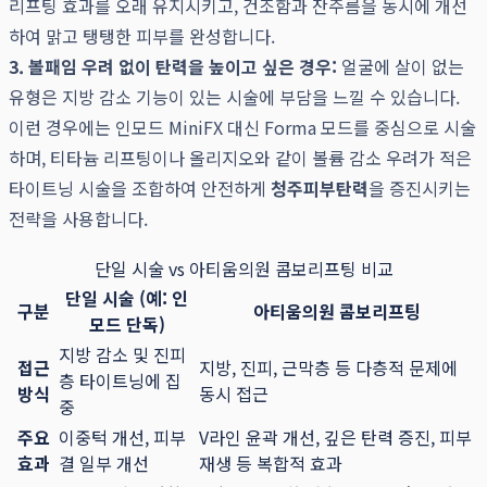
리프팅 효과를 오래 유지시키고, 건조함과 잔주름을 동시에 개선
하여 맑고 탱탱한 피부를 완성합니다.
3. 볼패임 우려 없이 탄력을 높이고 싶은 경우:
얼굴에 살이 없는
유형은 지방 감소 기능이 있는 시술에 부담을 느낄 수 있습니다.
이런 경우에는 인모드 MiniFX 대신 Forma 모드를 중심으로 시술
하며, 티타늄 리프팅이나 올리지오와 같이 볼륨 감소 우려가 적은
타이트닝 시술을 조합하여 안전하게
청주피부탄력
을 증진시키는
전략을 사용합니다.
단일 시술 vs 아티움의원 콤보리프팅 비교
단일 시술 (예: 인
구분
아티움의원 콤보리프팅
모드 단독)
지방 감소 및 진피
접근
지방, 진피, 근막층 등 다층적 문제에
층 타이트닝에 집
방식
동시 접근
중
주요
이중턱 개선, 피부
V라인 윤곽 개선, 깊은 탄력 증진, 피부
효과
결 일부 개선
재생 등 복합적 효과