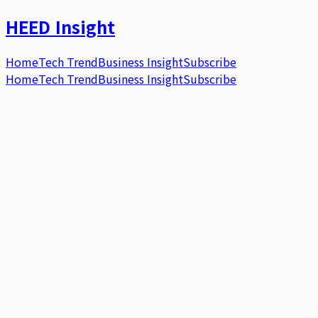
HEED
Insight
Home
Tech Trend
Business Insight
Subscribe
Home
Tech Trend
Business Insight
Subscribe