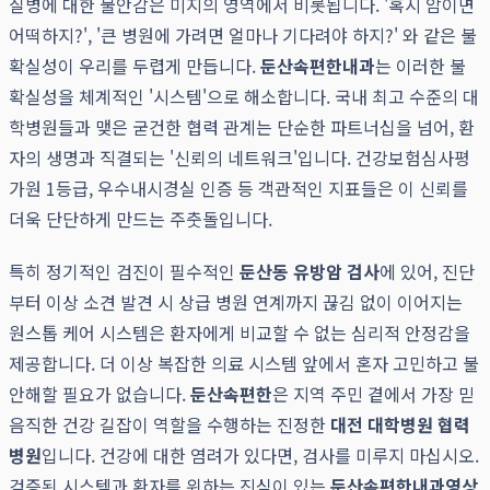
질병에 대한 불안감은 미지의 영역에서 비롯됩니다. '혹시 암이면
어떡하지?', '큰 병원에 가려면 얼마나 기다려야 하지?' 와 같은 불
확실성이 우리를 두렵게 만듭니다.
둔산속편한내과
는 이러한 불
확실성을 체계적인 '시스템'으로 해소합니다. 국내 최고 수준의 대
학병원들과 맺은 굳건한 협력 관계는 단순한 파트너십을 넘어, 환
자의 생명과 직결되는 '신뢰의 네트워크'입니다. 건강보험심사평
가원 1등급, 우수내시경실 인증 등 객관적인 지표들은 이 신뢰를
더욱 단단하게 만드는 주춧돌입니다.
특히 정기적인 검진이 필수적인
둔산동 유방암 검사
에 있어, 진단
부터 이상 소견 발견 시 상급 병원 연계까지 끊김 없이 이어지는
원스톱 케어 시스템은 환자에게 비교할 수 없는 심리적 안정감을
제공합니다. 더 이상 복잡한 의료 시스템 앞에서 혼자 고민하고 불
안해할 필요가 없습니다.
둔산속편한
은 지역 주민 곁에서 가장 믿
음직한 건강 길잡이 역할을 수행하는 진정한
대전 대학병원 협력
병원
입니다. 건강에 대한 염려가 있다면, 검사를 미루지 마십시오.
검증된 시스템과 환자를 위하는 진심이 있는
둔산속편한내과영상