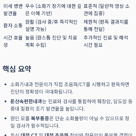
미세 병변
우수 (소화기 장기에 대한 깊
표준적 (일반적 영상 소
발견율
은 이해 기반)
견에 집중)
원활 (검사 중/후 즉각적인
제한적 (판독 결과지를
환자 소통
설명 가능)
통해 전달)
시간 효율
높음 (원스톱 진단 및 치료
추가적인 진료 및 해석
성
계획 수립)
시간 필요
핵심 요약
소화기내과 전문의가 직접 초음파/CT를 시행하고 판독하면
진단의 정확성이 극대화됩니다.
둔산속편한내과
는 진료와 검사를 통합하여 췌장암, 담도암 등
중대 질환의 조기 발견율을 높입니다.
원인 모를
복부통증
은 단순 소화불량이 아닐 수 있으므로 정
밀 검사가 필수적입니다.
최신
대전 CT
및
대전 초음파
장비와 전문의의 풍부한 경험이