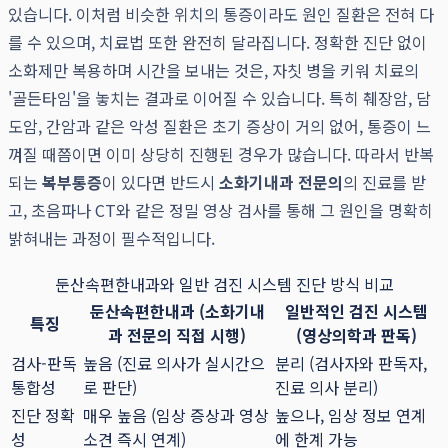
있습니다. 이처럼 비슷한 위치의 통증이라도 원인 질환은 전혀 다
를 수 있으며, 치료법 또한 완전히 달라집니다. 정확한 진단 없이
소화제만 복용하며 시간을 보내는 것은, 자칫 병을 키워 치료의
'골든타임'을 놓치는 결과로 이어질 수 있습니다. 특히 췌장암, 담
도암, 간암과 같은 악성 질환은 초기 증상이 거의 없어, 통증이 느
껴질 때쯤이면 이미 상당히 진행된 경우가 많습니다. 따라서 반복
되는
복부통증
이 있다면 반드시
소화기내과 전문의
의 진료를 받
고, 초음파나 CT와 같은 정밀 영상 검사를 통해 그 원인을 명확히
밝혀내는 과정이 필수적입니다.
둔산속편한내과와 일반 검진 시스템 진단 방식 비교
둔산속편한내과 (소화기내
일반적인 검진 시스템
특징
과 전문의 직접 시행)
(영상의학과 판독)
검사-판독
높음 (진료 의사가 실시간으
분리 (검사자와 판독자,
통합성
로 판단)
진료 의사 분리)
진단 정확
매우 높음 (임상 증상과 영상
높으나, 임상 정보 연계
성
소견 즉시 연계)
에 한계 가능