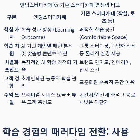
앤딩스터디카페 vs 기존 스터디카페 경쟁력 비교
기존 스터디카페 (작심, 토
구분
앤딩스터디카페
즈 등)
핵심 가
학습 성과 향상 (Learning
쾌적한 학습 공간
치
Outcome)
(Comfortable Space)
학습 지
AI 기반 개인별 패턴 분석
그룹 스터디룸, 다양한 좌석
원
및 맞춤형 콘텐츠 추천
등 물리적 환경 제공
차별화
독점적인 AI 학습 최적화 기
브랜드 인지도, 인테리어,
포인트
술
입지 조건
고객 경
초개인화된 능동적 학습 관
표준화된 수동적 공간 이용
험
리
수익 모
프리미엄 서비스 요금 + 높
시간제/기간제 좌석 이용료
델
은 고객 충성도
+ 낮은 객단가
학습 경험의 패러다임 전환: 사용