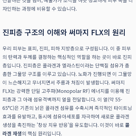
전달하는 것을 넘어, 예술가가 조각을 하듯 정교하게 피부 속을 디
자인하는 과정에 비유할 수 있습니다.
진피층 구조의 이해와 써마지 FLX의 원리
우리 피부는 표피, 진피, 피하 지방층으로 구성됩니다. 이 중 피부
의 탄력과 두께를 결정하는 핵심적인 역할을 하는 곳이 바로 진피
층입니다. 진피층은 콜라겐과 엘라스틴이라는 단백질 섬유가 촘
촘한 그물망 구조를 이루고 있습니다. 노화가 진행되면 이 그물망
이 느슨해지고 무너지면서 주름과 처짐이 발생합니다. 써마지
FLX는 강력한 단일 고주파(Monopolar RF) 에너지를 이용해 진
피층과 그 아래 섬유격벽까지 열을 전달합니다. 이 열(약 55-
65°C)은 기존의 낡은 콜라겐 섬유를 수축시켜 즉각적인 타이트닝
효과를 유발하고, 동시에 섬유아세포를 자극하여 새로운 콜라겐
생성을 촉진하는 '창상 치유 반응'을 유도합니다. 이것이 바로
콜
라겐 재생
의 핵심 원리입니다.