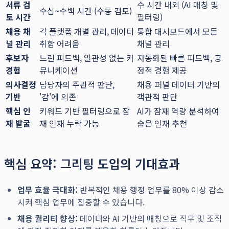
서류 검
수 시간 내외 (AI 매칭 및
수십~수백 시간 (수동 검토)
토 시간
필터링)
채용 채
각 플랫폼 개별 관리, 데이터
통합 대시보드에서 모든
널 관리
취합 어려움
채널 관리
후보자
느린 피드백, 일관성 없는 커
자동화된 빠른 피드백, 긍
경험
뮤니케이션
정적 경험 제공
의사결정
담당자의 주관적 판단,
채용 퍼널 데이터 기반의
기반
'감'에 의존
객관적 판단
핵심 인
키워드 기반 필터링으로 잠
AI가 잠재 역량 분석하여
재 발굴
재 인재 누락 가능
숨은 인재 추천
핵심 요약: 그리팅 도입의 기대효과
업무 효율 극대화:
반복적인 채용 행정 업무를 80% 이상 감소
시켜 핵심 업무에 집중할 수 있습니다.
채용 퀄리티 향상:
데이터와 AI 기반의 매칭으로 직무 및 조직