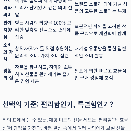
스토
작가의 철학과 제작 과정의 스
브랜드 스토리 외에 개별 상
리와
토리가 담겨있어 깊은 의미 전
품의 고유한 스토리는 부재
의미
달
관계
받는 사람의 취향을 100% 고
보편적인 취향을 고려한 상
지향
려한 맞춤형 선택으로 관계에
품 구성으로 개인화에 한계
성
집중
소비
창작자(작가)를 직접 후원하는
대기업 유통망을 통한 일반
의 가
윤리적 소비, 가치 소비 실현
적인 소비 활동
치
작품을 탐색하고, 작가와 소통
경험
필요에 의한 빠르고 효율적
하며 선물을 완성해가는 즐거
의 질
인 구매 경험에 초점
운 경험 제공
선택의 기준: 편리함인가, 특별함인가?
위의 표에서 볼 수 있듯, 대형 마트의 선물 세트는 '편리함'과 '효율
성'에 강점을 가진다. 바쁜 일상 속에서 여러 사람에게 보낼 선물