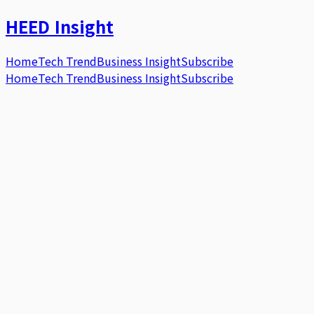
HEED
Insight
Home
Tech Trend
Business Insight
Subscribe
Home
Tech Trend
Business Insight
Subscribe