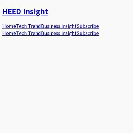
HEED
Insight
Home
Tech Trend
Business Insight
Subscribe
Home
Tech Trend
Business Insight
Subscribe