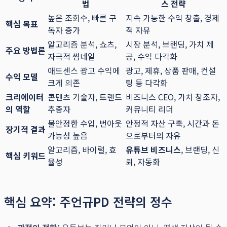
법
스 전략
높은 조회수, 빠른 구
지속 가능한 수익 창출, 경제
핵심 목표
독자 증가
적 자유
알고리즘 분석, 쇼츠,
시장 분석, 브랜딩, 가치 제
주요 방법론
자극적 썸네일
공, 수익 다각화
애드센스 광고 수익에
광고, 제휴, 상품 판매, 컨설
수익 모델
크게 의존
팅 등 다각화
크리에이터
콘텐츠 기술자, 트렌드
비즈니스 CEO, 가치 창조자,
의 역할
추종자
커뮤니티 리더
불안정한 수입, 번아웃
안정적 자산 구축, 시간과 돈
장기적 결과
가능성 높음
으로부터의 자유
알고리즘, 바이럴, 효
유튜브 비즈니스
, 브랜딩, 신
핵심 키워드
율성
뢰, 자동화
핵심 요약: 주언규PD 전략의 정수