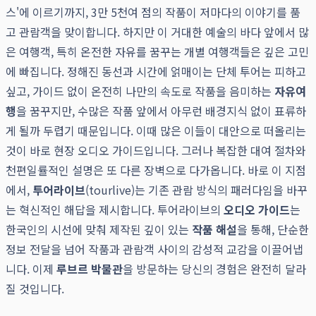
스'에 이르기까지, 3만 5천여 점의 작품이 저마다의 이야기를 품
고 관람객을 맞이합니다. 하지만 이 거대한 예술의 바다 앞에서 많
은 여행객, 특히 온전한 자유를 꿈꾸는 개별 여행객들은 깊은 고민
에 빠집니다. 정해진 동선과 시간에 얽매이는 단체 투어는 피하고
싶고, 가이드 없이 온전히 나만의 속도로 작품을 음미하는
자유여
행
을 꿈꾸지만, 수많은 작품 앞에서 아무런 배경지식 없이 표류하
게 될까 두렵기 때문입니다. 이때 많은 이들이 대안으로 떠올리는
것이 바로 현장 오디오 가이드입니다. 그러나 복잡한 대여 절차와
천편일률적인 설명은 또 다른 장벽으로 다가옵니다. 바로 이 지점
에서,
투어라이브
(tourlive)는 기존 관람 방식의 패러다임을 바꾸
는 혁신적인 해답을 제시합니다. 투어라이브의
오디오 가이드
는
한국인의 시선에 맞춰 제작된 깊이 있는
작품 해설
을 통해, 단순한
정보 전달을 넘어 작품과 관람객 사이의 감성적 교감을 이끌어냅
니다. 이제
루브르 박물관
을 방문하는 당신의 경험은 완전히 달라
질 것입니다.