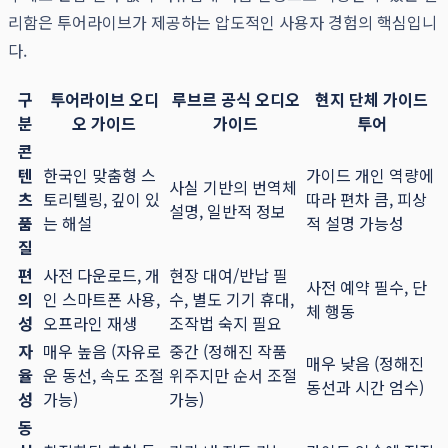
리함은 투어라이브가 제공하는 압도적인 사용자 경험의 핵심입니
다.
구
투어라이브 오디
루브르 공식 오디오
현지 단체 가이드
분
오 가이드
가이드
투어
콘
텐
한국인 맞춤형 스
가이드 개인 역량에
사실 기반의 번역체
츠
토리텔링, 깊이 있
따라 편차 큼, 피상
설명, 일반적 정보
품
는 해설
적 설명 가능성
질
편
사전 다운로드, 개
현장 대여/반납 필
사전 예약 필수, 단
의
인 스마트폰 사용,
수, 별도 기기 휴대,
체 행동
성
오프라인 재생
조작법 숙지 필요
자
매우 높음 (자유로
중간 (정해진 작품
매우 낮음 (정해진
율
운 동선, 속도 조절
위주지만 순서 조절
동선과 시간 엄수)
성
가능)
가능)
동