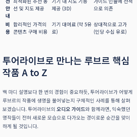
선
최적화된 추천 동
기기 내 지도 기능
가이드 인솔에 전적
안
선 및 지도 제공
제공 (3D)
으로 의존
내
비
합리적인 가격의
기기 대여료 (약 5유
상대적으로 고가
용
콘텐츠 구매 비용
로)
(인당 수십 유로)
투어라이브로 만나는 루브르 핵심
작품 A to Z
백 마디 설명보다 한 번의 경험이 중요하듯, 투어라이브가 어떻게
루브르의 작품에 생명을 불어넣는지 구체적인 사례를 통해 살펴
보겠습니다. 투어라이브의
오디오 가이드
와 함께라면, 익숙했던
명작들이 전혀 새로운 모습으로 다가오는 경이로운 순간을 맞이
하게 될 것입니다.