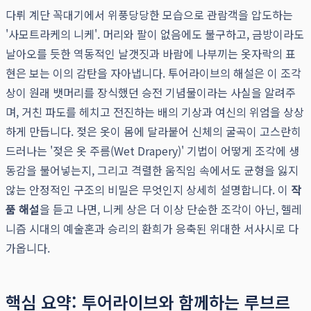
다뤼 계단 꼭대기에서 위풍당당한 모습으로 관람객을 압도하는
'사모트라케의 니케'. 머리와 팔이 없음에도 불구하고, 금방이라도
날아오를 듯한 역동적인 날갯짓과 바람에 나부끼는 옷자락의 표
현은 보는 이의 감탄을 자아냅니다. 투어라이브의 해설은 이 조각
상이 원래 뱃머리를 장식했던 승전 기념물이라는 사실을 알려주
며, 거친 파도를 헤치고 전진하는 배의 기상과 여신의 위엄을 상상
하게 만듭니다. 젖은 옷이 몸에 달라붙어 신체의 굴곡이 고스란히
드러나는 '젖은 옷 주름(Wet Drapery)' 기법이 어떻게 조각에 생
동감을 불어넣는지, 그리고 격렬한 움직임 속에서도 균형을 잃지
않는 안정적인 구조의 비밀은 무엇인지 상세히 설명합니다. 이
작
품 해설
을 듣고 나면, 니케 상은 더 이상 단순한 조각이 아닌, 헬레
니즘 시대의 예술혼과 승리의 환희가 응축된 위대한 서사시로 다
가옵니다.
핵심 요약: 투어라이브와 함께하는 루브르