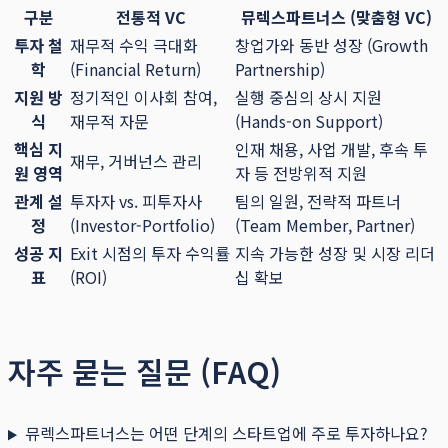
구분
전통적 VC
뮤렉스파트너스 (맞춤형 VC)
투자 철
재무적 수익 극대화
창업가와 동반 성장 (Growth
학
(Financial Return)
Partnership)
지원 방
정기적인 이사회 참여,
실행 중심의 상시 지원
식
재무적 자문
(Hands-on Support)
핵심 지
인재 채용, 사업 개발, 후속 투
재무, 거버넌스 관리
원 영역
자 등 전방위적 지원
관계 설
투자자 vs. 피투자사
팀의 일원, 전략적 파트너
정
(Investor-Portfolio)
(Team Member, Partner)
성공 지
Exit 시점의 투자 수익률
지속 가능한 성장 및 시장 리더
표
(ROI)
십 확보
자주 묻는 질문 (FAQ)
뮤렉스파트너스는 어떤 단계의 스타트업에 주로 투자하나요?