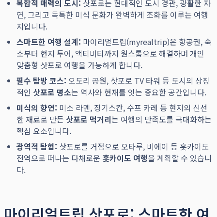
복합적 매력의 도시:
삿포로는 현대적인 도시 경관, 광활한 자
연, 그리고 독특한 미식 문화가 완벽하게 조화를 이루는 여행
지입니다.
스마트한 여행 설계:
마이리얼트립(myrealtrip)은 항공권, 숙
소부터 현지 투어, 액티비티까지 원스톱으로 해결하며 개인
맞춤형 삿포로 여행을 가능하게 합니다.
필수 탐방 코스:
오도리 공원, 삿포로 TV 타워 등 도시의 상징
적인
삿포로 명소
는 역사와 현재를 잇는 중요한 공간입니다.
미식의 향연:
미소 라멘, 징기스칸, 수프 카레 등 현지의 신선
한 재료로 만든
삿포로 먹거리
는 여행의 만족도를 극대화하는
핵심 요소입니다.
광역적 탐험:
삿포로를 거점으로 오타루, 비에이 등 홋카이도
전역으로 떠나는 다채로운
홋카이도 여행
을 계획할 수 있습니
다.
마이리얼트립 삿포로: 스마트한 여