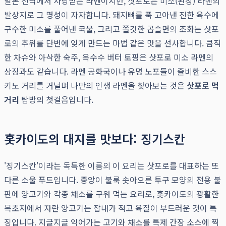
일본 전역에서 사랑받는 라멘이지만, 삿포로는 미소(된장) 라멘의
발상지로 그 명성이 자자합니다. 돼지뼈를 푹 고아낸 진한 육수에
구수한 미소를 풀어낸 국물, 그리고 쫄깃한 곱슬면의 조화는 삿포
로의 추위를 단번에 잊게 만드는 마법 같은 맛을 선사합니다. 큼직
한 차슈와 아삭한 숙주, 옥수수 버터 토핑은 삿포로 미소 라멘의
상징과도 같습니다. 라멘 공화국이나 유명 노포들이 즐비한 스스
키노 거리를 거닐며 나만의 인생 라멘을 찾아보는 것은
삿포로 먹
거리
탐방의 첫걸음입니다.
홋카이도의 대지를 맛보다: 징기스칸
'징기스칸'이라는 독특한 이름의 이 요리는 삿포로를 대표하는 또
다른 소울 푸드입니다. 중앙이 불룩 솟아오른 투구 모양의 전용 불
판에 양고기와 각종 채소를 구워 먹는 요리로, 홋카이도의 광활한
목초지에서 자란 양고기는 잡내가 적고 육질이 부드러운 것이 특
징입니다. 지글지글 익어가는 고기와 채소를 특제 간장 소스에 찍