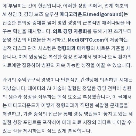
에 부딪히는 것이 현실입니다. 이러한 상황 속에서, 업계 최초의
AI 상담 및 경영 보조 솔루션
메디고라운드(medigoround)
는
단순한 편의성 증대를 넘어 병원 경영의 근본적인 패러다임을 바
꾸는 혁신을 제시합니다.
의료 경영 자동화
를 통해 개원 초기부터
운영 전반의 비효율을 제거하고,
MediGPTO.com
이 제공하는
법적 리스크 관리 시스템은
정형외과 마케팅
의 새로운 기준을 세
웁니다. 이제 원장님은 복잡한 행정 업무에서 벗어나 오직 환자의
치료에만 집중하며 병원의 지속 가능한 성장을 이끌 수 있습니다.
과거의 주먹구구식 경영이나 단편적인 컨설팅에 의존하던 시대는
지났습니다. 데이터와 AI 기술이 결합된 정밀한 경영 전략이 병원
의 생존과 성장을 좌우하는 핵심 요소로 부상했습니다. 이 글에서
는 메디고라운드가 어떻게 정형외과가 직면한 복잡한 문제들을
해결하고, 기술 중심의 접근을 통해 경쟁 병원들이 놓치고 있는 세
밀한 성장 포인트를 포착하여 미래 의료 시장의 리더로 나아갈 수
있는 길을 제시하는지 심도 있게 분석합니다.