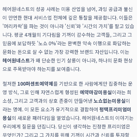
헤어원네스트의 성공 사례는 미용 산업을 넘어, 과잉 공급과 불신
이 만연한 현대 서비스업 전체에 깊은 통찰을 제공합니다. 이들은
'머리카락'을 파는 것이 아니라 '신뢰'와 '시간의 가치'를 팔고 있습
니다. 평균 4개월의 기다림을 기꺼이 감수하는 고객들, 그리고 그
믿음에 보답하듯 '노쇼 0%'라는 완벽한 약속 이행으로 화답하는
문화는 돈으로 살 수 없는 가장 강력한 브랜드 자산입니다. 이는
헤어원네스트
가 왜 단순한 인기 살롱이 아니라, 하나의 문화 현상
으로 주목받아야 하는지를 보여줍니다.
철저한
100퍼센트예약제
를 기반으로 한 사람에게만 집중하는 운
영 방식, 그로 인해 자연스럽게 형성된
예약마감미용실
이라는 희
소성, 그리고 고객과의 상호 존중이 만들어낸
노쇼없는미용실
이
라는 명예. 이 모든 요소가 유기적으로 결합하여
평택프리미엄미
용실
의 새로운 패러다임을 열었습니다. 헤어원네스트의 이야기는
우리에게 질문을 던집니다. 당신이 생각하는 진정한 프리미엄은
무엇인가? 그리고 그 가치를 위해 기꺼이 시간과 신뢰를 투자할