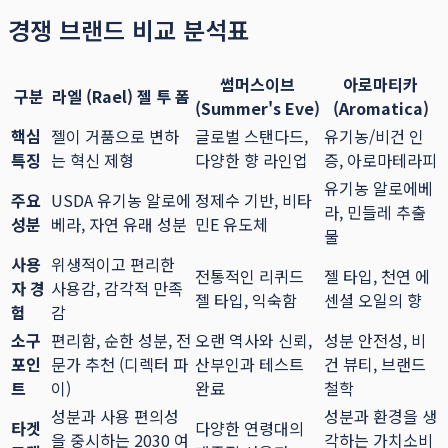
경쟁 브랜드 비교 분석표
썸머스이브
아로마티카
구분
라엘 (Rael) 젤 투 폼
(Summer's Eve)
(Aromatica)
핵심
젤이 거품으로 변하
글로벌 스탠다드,
유기농/비건 인
특징
는 혁신 제형
다양한 향 라인업
증, 아로마테라피
유기농 알로에베
주요
USDA 유기농 알로에
정제수 기반, 비타
라, 민들레 추출
성분
베라, 자연 유래 성분
민E 유도체
물
사용
위생적이고 편리한
전통적인 리퀴드
젤 타입, 천연 에
자 경
사용감, 감각적 만족
젤 타입, 익숙함
센셜 오일의 향
험
감
소구
편리함, 순한 성분, 전
오랜 역사와 신뢰,
성분 안전성, 비
포인
문가 추천 (디렉터 파
산부인과 테스트
건 뷰티, 브랜드
트
이)
완료
철학
성분과 사용 편의성
성분과 환경을 생
타겟
다양한 연령대의
을 중시하는 2030 여
각하는 가치소비