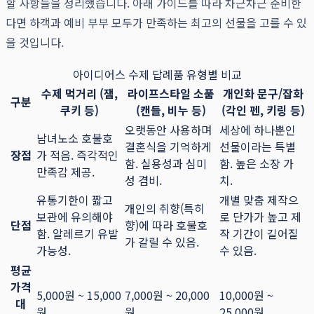
할 사항들을 정리했습니다. 아래 가이드를 따라 차근차근 준비한
다면 하객과 예비 부부 모두가 만족하는 최고의 선물을 고를 수 있
을 것입니다.
아이디어스 수제 답례품 유형별 비교
수제 먹거리 (잼,
라이프스타일 소품
개인화 문구/잡화
구분
쿠키 등)
(캔들, 비누 등)
(각인 펜, 키링 등)
오랫동안 사용하며
세상에 하나뿐인
남녀노소 호불호
결혼식을 기억하게
선물이라는 특별
장점
가 적음. 즉각적인
함. 실용성과 심미
함. 높은 소장 가
만족감 제공.
성 겸비.
치.
유통기한이 짧고
개별 맞춤 제작으
개인의 취향(특히
보관에 유의해야
로 단가가 높고 제
단점
향)에 따라 호불호
함. 알레르기 유발
작 기간이 길어질
가 갈릴 수 있음.
가능성.
수 있음.
평균
가격
5,000원 ~ 15,000
7,000원 ~ 20,000
10,000원 ~
대
원
원
25,000원