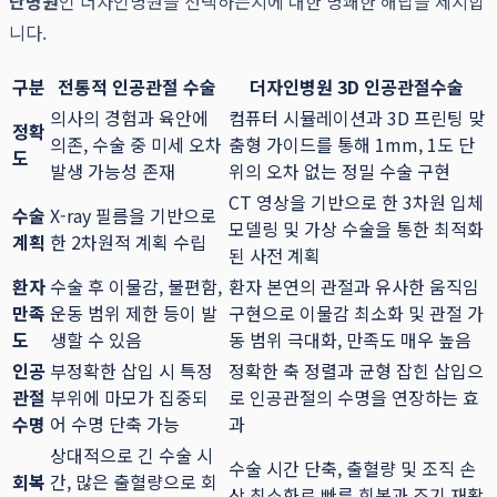
단병원
인 더자인병원을 선택하는지에 대한 명쾌한 해답을 제시합
니다.
구분
전통적 인공관절 수술
더자인병원 3D 인공관절수술
의사의 경험과 육안에
컴퓨터 시뮬레이션과 3D 프린팅 맞
정확
의존, 수술 중 미세 오차
춤형 가이드를 통해 1mm, 1도 단
도
발생 가능성 존재
위의 오차 없는 정밀 수술 구현
CT 영상을 기반으로 한 3차원 입체
수술
X-ray 필름을 기반으로
모델링 및 가상 수술을 통한 최적화
계획
한 2차원적 계획 수립
된 사전 계획
환자
수술 후 이물감, 불편함,
환자 본연의 관절과 유사한 움직임
만족
운동 범위 제한 등이 발
구현으로 이물감 최소화 및 관절 가
도
생할 수 있음
동 범위 극대화, 만족도 매우 높음
인공
부정확한 삽입 시 특정
정확한 축 정렬과 균형 잡힌 삽입으
관절
부위에 마모가 집중되
로 인공관절의 수명을 연장하는 효
수명
어 수명 단축 가능
과
상대적으로 긴 수술 시
수술 시간 단축, 출혈량 및 조직 손
회복
간, 많은 출혈량으로 회
상 최소화로 빠른 회복과 조기 재활