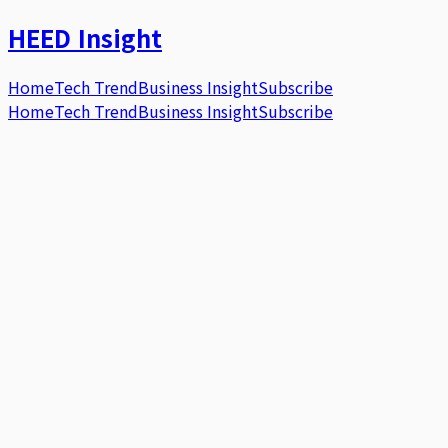
HEED
Insight
Home
Tech Trend
Business Insight
Subscribe
Home
Tech Trend
Business Insight
Subscribe